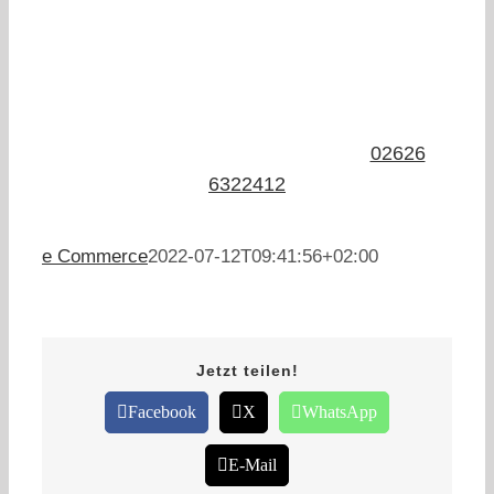
Du hast noch Fragen oder möchtest eines
bestellen?
Wir freuen uns auf deine
Anfrage
:
02626
6322412
e Commerce
2022-07-12T09:41:56+02:00
Jetzt teilen!
Facebook
X
WhatsApp
E-Mail