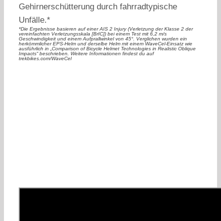
Gehirnerschütterung durch fahrradtypische
Unfälle.*
*Die Ergebnisse basieren auf einer AIS 2 Injury (Verletzung der Klasse 2 der
vereinfachten Verletzungsskala [BrIC]) bei einem Test mit 6,2 m/s
Geschwindigkeit und einem Aufprallwinkel von 45°. Verglichen wurden ein
herkömmlicher EPS-Helm und derselbe Helm mit einem WaveCel-Einsatz wie
ausführlich in „Comparison of Bicycle Helmet Technologies in Realistic Oblique
Impacts“ beschrieben. Weitere Informationen findest du auf
trekbikes.com/WaveCel