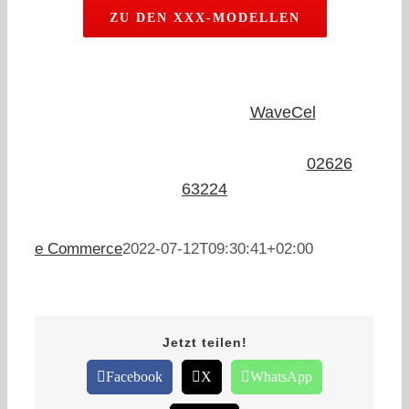
ZU DEN XXX-MODELLEN
Du hast noch Fragen zum
WaveCel
oder
möchtest ihn kaufen?
Wir freuen uns auf deine
Anfrage
:
02626
63224
e Commerce
2022-07-12T09:30:41+02:00
Jetzt teilen!
Facebook
X
WhatsApp