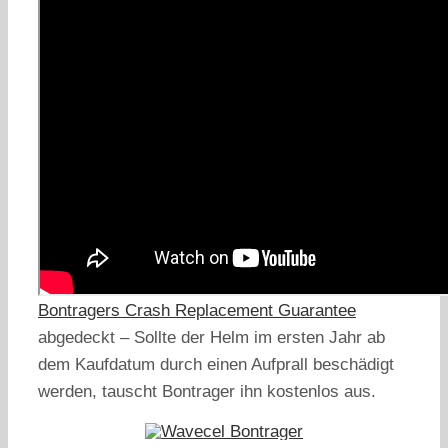
Unconditional Bontrager Guarantee
Die revolutionären Wavecel-Helme werden mit
der
Unconditional Bontrager Guarantee
ausgeliefert, dass bedeutet du hast ein 30-tägiges
Rückgaberecht. Wenn man also nicht zufrieden
ist, nehmen wir den Helm problemlos zurück.
Darüber hinaus sind diese Helme durch
Bontragers Crash Replacement Guarantee
abgedeckt – Sollte der Helm im ersten Jahr ab
dem Kaufdatum durch einen Aufprall beschädigt
werden, tauscht Bontrager ihn kostenlos aus.