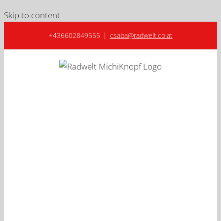
Skip to content
+436602849555
|
csaba@radwelt.co.at