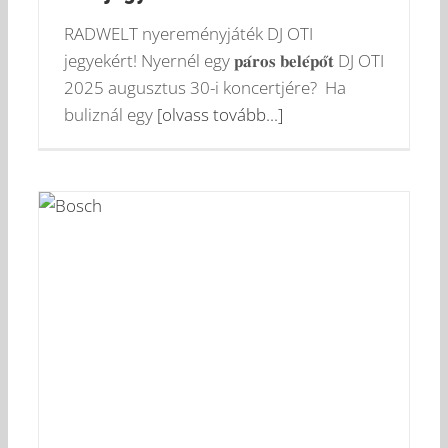
RADWELT nyereményjáték DJ OTI
jegyekért! Nyernél egy 𝐩𝐚́𝐫𝐨𝐬 𝐛𝐞𝐥𝐞́𝐩𝐨̋𝐭 DJ OTI
2025 augusztus 30-i koncertjére? Ha
buliznál egy
[olvass tovább...]