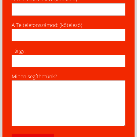
A Te telefonszámod: (kötelező)
Tárgy:
Miben segíthetünk?