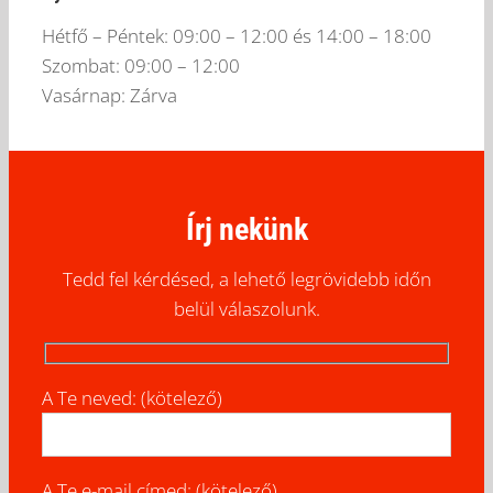
Hétfő – Péntek: 09:00 – 12:00 és 14:00 – 18:00
Szombat: 09:00 – 12:00
Vasárnap: Zárva
Írj nekünk
Tedd fel kérdésed, a lehető legrövidebb időn
belül válaszolunk.
A Te neved: (kötelező)
A Te e-mail címed: (kötelező)