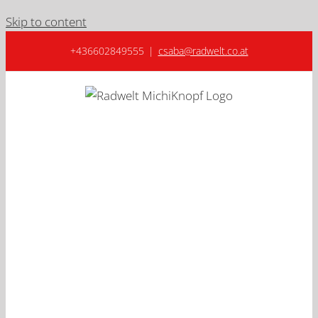
Skip to content
+436602849555
|
csaba@radwelt.co.at