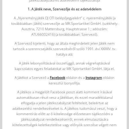
játékszabályzata és adatvédelmi tájékoztatója
1. A Játék neve, Szervezője és az adatvédelem
A „Nyereményjáték DJ OTI belépőjegyekért” c. nyereményjáték (a
továbbiakban: Játék) szervezője az MK Sportartikel GmbH. (székhely:
Ausztria, 7210 Mattersburg, Hauptstrasse 1.; adószám:
ATU66002416) (a továbbiakban: Szervező).
A Szervező kijelenti, hogy az általa meghirdetett jelen Játék nem
tartozik a szerencsejáték szervezéséről szóló 1991. évi XXXXIV. tv.
hatálya alá.
A Játék lebonyolításával összefüggő, annak végrehajtásával
kapcsolatos egyes feladatokat az MK Sportartikel GmbH. látja el.
A Játékot a Szervező a
Facebook
oldalon és a
Instagram
oldalon
keresztül bonyolítja.
A játékos a megjelölt Facebook poszt alatti komment írásával
automatikusan részt vesz a Játékban, és ezzel maradéktalanul
elfogadja a jelen játékszabályzat feltételeit, beleértve az
adatkezelési rendelkezéseket is. A játékos tudomásul veszi, hogy a
kommentírás előtt az ő kötelessége előzetesen tájékozódni a
játékszabályzat rendelkezéseiről, ennek elmulasztására
kötelezettségek keletkeztetése vagy előnyök szerzése végett nem