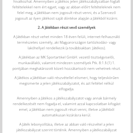
hivatkozhat. Amennyiben a játékos jelen játékszabályzatban foglalt
feltételekkel nem ért egyet, vagy az abban előírt feltételeknek nem
felel meg, a Játékban nem jogosult részt venni, és a Szervező
jogosult az ilyen játékost saját döntése alapján a Játékból kizárni.
2. A Játékban részt vevő személyek
A Játékban részt vehet minden 18 éven felüli, internet-felhasználó
természetes személy, aki Magyarországon tartózkodási- vagy
lakóhellyel rendelkezik (a továbbiakban: Játékos).
A Játékban az MK Sportartikel GmbH. vezető tisztségviselői,
munkavállalói, valamint mindezen személyek Ptk. 8:1.§ (1) 1.
pontjában meghatározott közeli hozzátartozói nem vehetnek részt.
A Játékos a Játékban való részvétellel elismeri, hogy teljeskörűen
megismerte a jelen játékszabályzatot, és azt feltétel nélkül
elfogadja.
Amennyiben a Játékos a játékszabályzatot vagy annak bármely
rendelkezését nem fogadja el, valamint azzal kapcsolatban kifogást
emel, a Játékban nem jogosult részt venni, illetve a Játékból
automatikusan kizárásra kerül.
A Játék lebonyolítása, illetve az abban való részvétel a jelen
játékszabályzat szerint történik. Amennyiben a játékszabályzat