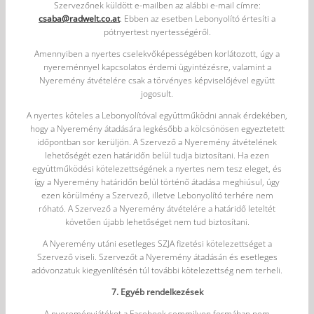
Szervezőnek küldött e-mailben az alábbi e-mail címre:
csaba@radwelt.co.at
. Ebben az esetben Lebonyolító értesíti a
pótnyertest nyertességéről.
Amennyiben a nyertes cselekvőképességében korlátozott, úgy a
nyereménnyel kapcsolatos érdemi ügyintézésre, valamint a
Nyeremény átvételére csak a törvényes képviselőjével együtt
jogosult.
A nyertes köteles a Lebonyolítóval együttműködni annak érdekében,
hogy a Nyeremény átadására legkésőbb a kölcsönösen egyeztetett
időpontban sor kerüljön. A Szervező a Nyeremény átvételének
lehetőségét ezen határidőn belül tudja biztosítani. Ha ezen
együttműködési kötelezettségének a nyertes nem tesz eleget, és
így a Nyeremény határidőn belül történő átadása meghiúsul, úgy
ezen körülmény a Szervező, illetve Lebonyolító terhére nem
róható. A Szervező a Nyeremény átvételére a határidő leteltét
követően újabb lehetőséget nem tud biztosítani.
A Nyeremény utáni esetleges SZJA fizetési kötelezettséget a
Szervező viseli. Szervezőt a Nyeremény átadásán és esetleges
adóvonzatuk kiegyenlítésén túl további kötelezettség nem terheli.
7. Egyéb rendelkezések
A nyereményjátékot a Facebook semmilyen formában nem