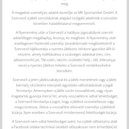
meg.
A megadott személyes adatok kezelője az MK Sportartikel GmbH. A
Szervező a Játék sorsolásának alapjául szolgáló adatlistát a sorsolást
követően haladéktalanul megsemmisíti.
A Nyeremény után a Szervező a hatályos jogszabályok szerinti
adóelőleget megállapítja, levonja, és megfizeti. A Nyeremény után
esetlegesen fizetendő személyi jövedelemadó megfizetéséről a
Szervező tájékoztatja a nyertes Játékost, kérésre igazolást állít ki
részére, amely kiállításához a szükséges adatokat (név, cím,
adóazonosító jel, TAJ-szám, lakcím, születési hely-, idő, édesanyja
neve) a nyertes Játékos köteles a Szervező rendelkezésére
bocsátani.
Szervező a jelen játékszabályzat és a Játék menetének vagy a Játék
bármely részletére kiterjedő egyoldalú változtatásának a jogát
fenntartja. Amennyiben a Játék során visszaélések, vagy olyan
magatartás gyanúja merül fel, amely visszaélésre adhat lehetőséget,
a Szervező fenntartja a jogot, hogy a Játékot szüneteltesse vagy
megszüntesse, illetve a visszaélést elkövető személyt a Játékból
kizárja. Ilyen esetben a Szervező mindennemű felelősségét kizárja.
A Szervező nem vállal felelősséget azért, ha a Játék időtartama alatt
a Facebook oldalai technikai okokból időszakosan nem érhető(ek) el.