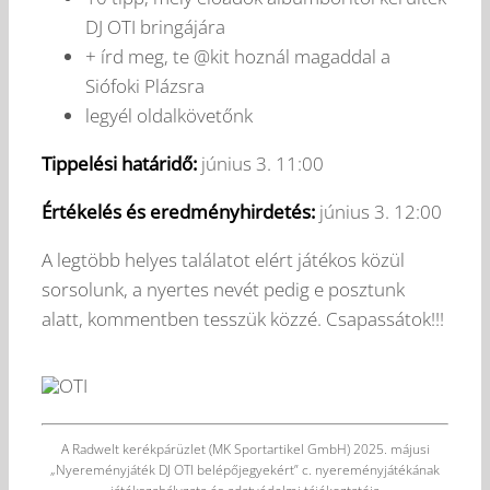
DJ OTI bringájára
+ írd meg, te @kit hoznál magaddal a
Siófoki Plázsra
legyél oldalkövetőnk
Tippelési határidő:
június 3. 11:00
Értékelés és eredményhirdetés:
június 3. 12:00
A legtöbb helyes találatot elért játékos közül
sorsolunk, a nyertes nevét pedig e posztunk
alatt, kommentben tesszük közzé. Csapassátok!!!
A Radwelt kerékpárüzlet (MK Sportartikel GmbH) 2025. májusi
„Nyereményjáték DJ OTI belépőjegyekért” c. nyereményjátékának