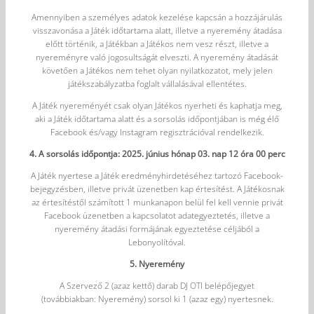
Amennyiben a személyes adatok kezelése kapcsán a hozzájárulás
visszavonása a Játék időtartama alatt, illetve a nyeremény átadása
előtt történik, a Játékban a Játékos nem vesz részt, illetve a
nyereményre való jogosultságát elveszti. A nyeremény átadását
követően a Játékos nem tehet olyan nyilatkozatot, mely jelen
játékszabályzatba foglalt vállalásával ellentétes.
A Játék nyereményét csak olyan Játékos nyerheti és kaphatja meg,
aki a Játék időtartama alatt és a sorsolás időpontjában is még élő
Facebook és/vagy Instagram regisztrációval rendelkezik.
4. A sorsolás időpontja: 2025. június hónap 03. nap 12 óra 00 perc
A Játék nyertese a Játék eredményhirdetéséhez tartozó Facebook-
bejegyzésben, illetve privát üzenetben kap értesítést. A Játékosnak
az értesítéstől számított 1 munkanapon belül fel kell vennie privát
Facebook üzenetben a kapcsolatot adategyeztetés, illetve a
nyeremény átadási formájának egyeztetése céljából a
Lebonyolítóval.
5. Nyeremény
A Szervező 2 (azaz kettő) darab DJ OTI belépőjegyet
(továbbiakban: Nyeremény) sorsol ki 1 (azaz egy) nyertesnek.