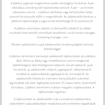
A Játékos jogainak megsértése esetén bírósághoz fordulhat. A per
elbírálása a törvényszék hatáskörébe tartozik. A per – az érintett
választása szerint – a Játékos lakóhelye vagy tartózkodási helye
szerinti törvényszék előtt is megindítható. Az adatkezelők kérésre a
Játékost tájékoztatják a jogorvoslat lehetőségéről és eszközeiről.
A Játékos személyes adatait a Lebonyolító oldaláról az alábbi
munkaköröket betöltő személyek kezelhetik: social media manager,
marketing manager, ceo.
Minden adatkezelő a saját adatkezelési tevékenységéért tartozik
felelősséggel.
A Játékos kérelmére bármelyik adatkezelő tájékoztatást ad a Játékos
által, illetve az általa vagy rendelkezése szerint megbízott
adatfeldolgozó által feldolgozott adatairól, kezelt adatairól, azok
forrásáról, az adatkezelés céljáról, jogalapjáról, időtartamáról,
továbbá az adattovábbítás jogalapjáról és címzettjéről. Az
adatkezelők kötelesek a kérelem benyújtásától számított
legrövidebb idő alatt, legfeljebb azonban 25 napon belül, közérthető
formában, a Játékos kérelmére írásban megadni a tájékoztatást. A
tájékoztatás ingyenes.
A tájékoztatást az adatkezelők csak a vonatkozó adatkezelési,
adatvédelmi jogszabályokban meghatározott esetekben tagadhatják