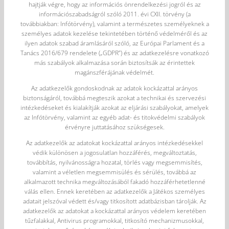
hajtják végre, hogy az információs önrendelkezési jogról és az
információszabadságról szóló 2011. évi CXII. törvény (a
továbbiakban: Infótörvény), valamint a természetes személyeknek a
személyes adatok kezelése tekintetében történő védelméről és az
ilyen adatok szabad áramlásáról szóló, az Európai Parlament és a
Tanács 2016/679 rendelete („GDPR”) és az adatkezelésre vonatkozó
más szabályok alkalmazása során biztosítsák az érintettek
magánszférájának védelmét.
Az adatkezelők gondoskodnak az adatok kockázattal arányos
biztonságáról, továbbá megteszik azokat a technikai és szervezési
intézkedéseket és kialakítják azokat az eljárási szabályokat, amelyek
az Infótörvény, valamint az egyéb adat- és titokvédelmi szabályok
érvényre juttatásához szükségesek.
Az adatkezelők az adatokat kockázattal arányos intézkedésekkel
védik különösen a jogosulatlan hozzáférés, megváltoztatás,
továbbítás, nyilvánosságra hozatal, törlés vagy megsemmisítés,
valamint a véletlen megsemmisülés és sérülés, továbbá az
alkalmazott technika megváltozásából fakadó hozzáférhetetlenné
válás ellen. Ennek keretében az adatkezelők a Játékos személyes
adatait jelszóval védett és/vagy titkosított adatbázisban tárolják. Az
adatkezelők az adatokat a kockázattal arányos védelem keretében
tűzfalakkal, Antivirus programokkal, titkosító mechanizmusokkal,