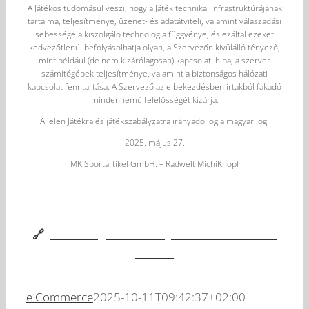
A Játékos tudomásul veszi, hogy a Játék technikai infrastruktúrájának
tartalma, teljesítménye, üzenet- és adatátviteli, valamint válaszadási
sebessége a kiszolgáló technológia függvénye, és ezáltal ezeket
kedvezőtlenül befolyásolhatja olyan, a Szervezőn kívülálló tényező,
mint például (de nem kizárólagosan) kapcsolati hiba, a szerver
számítógépek teljesítménye, valamint a biztonságos hálózati
kapcsolat fenntartása. A Szervező az e bekezdésben írtakból fakadó
mindennemű felelősségét kizárja.
A jelen Játékra és játékszabályzatra irányadó jog a magyar jog.
2025. május 27.
MK Sportartikel GmbH. – Radwelt MichiKnopf
🔗
Nézd meg az esemény hivatalos Facebook
oldalát.
e Commerce
2025-10-11T09:42:37+02:00