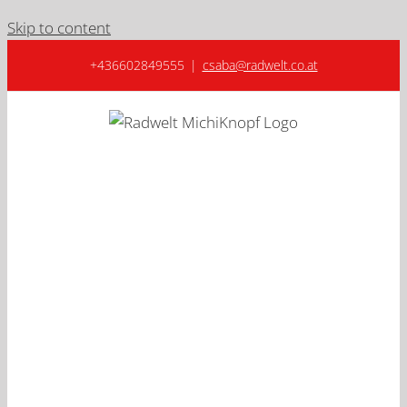
Skip to content
+436602849555
|
csaba@radwelt.co.at