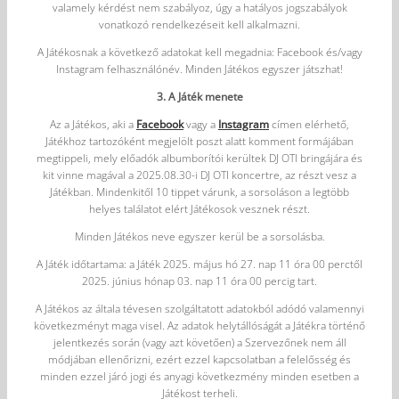
valamely kérdést nem szabályoz, úgy a hatályos jogszabályok
vonatkozó rendelkezéseit kell alkalmazni.
A Játékosnak a következő adatokat kell megadnia: Facebook és/vagy
Instagram felhasználónév. Minden Játékos egyszer játszhat!
3. A Játék menete
Az a Játékos, aki a
Facebook
vagy a
Instagram
címen elérhető,
Játékhoz tartozóként megjelölt poszt alatt komment formájában
megtippeli, mely előadók albumborítói kerültek DJ OTI bringájára és
kit vinne magával a 2025.08.30-i DJ OTI koncertre, az részt vesz a
Játékban. Mindenkitől 10 tippet várunk, a sorsoláson a legtöbb
helyes találatot elért Játékosok vesznek részt.
Minden Játékos neve egyszer kerül be a sorsolásba.
A Játék időtartama: a Játék 2025. május hó 27. nap 11 óra 00 perctől
2025. június hónap 03. nap 11 óra 00 percig tart.
A Játékos az általa tévesen szolgáltatott adatokból adódó valamennyi
következményt maga visel. Az adatok helytállóságát a Játékra történő
jelentkezés során (vagy azt követően) a Szervezőnek nem áll
módjában ellenőrizni, ezért ezzel kapcsolatban a felelősség és
minden ezzel járó jogi és anyagi következmény minden esetben a
Játékost terheli.