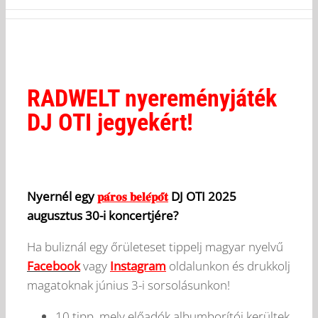
RADWELT nyereményjáték
DJ OTI jegyekért!
Nyernél egy
𝐩𝐚́𝐫𝐨𝐬 𝐛𝐞𝐥𝐞́𝐩𝐨̋𝐭
DJ OTI 2025
augusztus 30-i koncertjére?
Ha buliznál egy őrületeset tippelj magyar nyelvű
Facebook
vagy
Instagram
oldalunkon és drukkolj
magatoknak június 3-i sorsolásunkon!
10 tipp, mely előadók albumborítói kerültek