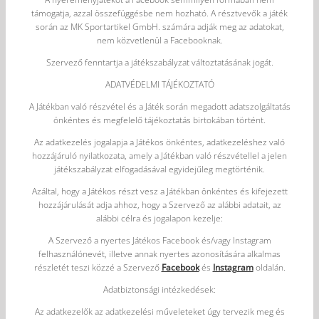
támogatja, azzal összefüggésbe nem hozható. A résztvevők a játék
során az MK Sportartikel GmbH. számára adják meg az adatokat,
nem közvetlenül a Facebooknak.
Szervező fenntartja a játékszabályzat változtatásának jogát.
ADATVÉDELMI TÁJÉKOZTATÓ
A Játékban való részvétel és a Játék során megadott adatszolgáltatás
önkéntes és megfelelő tájékoztatás birtokában történt.
Az adatkezelés jogalapja a Játékos önkéntes, adatkezeléshez való
hozzájáruló nyilatkozata, amely a Játékban való részvétellel a jelen
játékszabályzat elfogadásával egyidejűleg megtörténik.
Azáltal, hogy a Játékos részt vesz a Játékban önkéntes és kifejezett
hozzájárulását adja ahhoz, hogy a Szervező az alábbi adatait, az
alábbi célra és jogalapon kezelje:
A Szervező a nyertes Játékos Facebook és/vagy Instagram
felhasználónevét, illetve annak nyertes azonosítására alkalmas
részletét teszi közzé a Szervező
Facebook
és
Instagram
oldalán.
Adatbiztonsági intézkedések:
Az adatkezelők az adatkezelési műveleteket úgy tervezik meg és