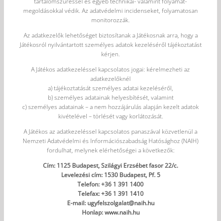
tartalomszűréssel és egyéb technikai- valamint folyamat-
megoldásokkal védik. Az adatvédelmi incidenseket, folyamatosan
monitorozzák.
Az adatkezelők lehetőséget biztosítanak a Játékosnak arra, hogy a
Játékosról nyilvántartott személyes adatok kezeléséről tájékoztatást
kérjen.
A Játékos adatkezeléssel kapcsolatos jogai: kérelmezheti az
adatkezelőknél
a) tájékoztatását személyes adatai kezeléséről,
b) személyes adatainak helyesbítését, valamint
c) személyes adatainak – a nem hozzájárulás alapján kezelt adatok
kivételével – törlését vagy korlátozását.
A Játékos az adatkezeléssel kapcsolatos panaszával közvetlenül a
Nemzeti Adatvédelmi és Információszabadság Hatósághoz (NAIH)
fordulhat, melynek elérhetőségei a következők:
Cím: 1125 Budapest, Szilágyi Erzsébet fasor 22/c.
Levelezési cím: 1530 Budapest, Pf. 5
Telefon: +36 1 391 1400
Telefax: +36 1 391 1410
E-mail:
ugyfelszolgalat@naih.hu
Honlap: www.naih.hu