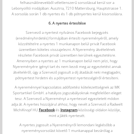
felhasználónevekből véletlenszerű sorsolással kerül sor a
Lebonyolító irodájában: Ausztria, 7210 Mattersburg, Hauptstrasse 1.
A sorsolás során 1 db nyertes és 1 db pótnyertes kerül kisorsolásra.
6. A nyertes értesítése
Szervező a nyertest nyilvános Facebook bejegyzés
(eredményhirdetés) formájában értesíti nyereményéről, amely
közzétételre a nyertes 1 munkanapon belül privát Facebook
üzenetben köteles visszajelezni. A Nyeremény átvételének
részletei Facebook privát üzenetben kerülnek egyeztetésre.
Amennyiben a nyertes az 1 munkanapon belül nem jelzi, hogy
Nyereményére igényt tart és nem kezdi meg az egyeztetést annak
átvételéről, úgy a Szervező jogosult a díj átadását neki megtagadni,
pótnyertest hirdetni és a pótnyertest nyertességéről értesíteni.
A nyereménnyel kapcsolatos adófizetési kötelezettségnek az MK
Sportartikel GmbH. a hatályos jogszabályoknak megfelelően eleget
tesz. A Szervező a Nyereményt a nyertessel egyeztetett módon
adja át. A nyertes hozzájárul ahhoz, hogy nevét a Szervező a Radwelt
MichiKnopf HU
Facebook
és
Instagram
közösségi oldalon közölje,
mint a Játék nyertesét.
A nyertes jogosult a Nyereményről lemondani legkésőbb a
nyereménysorsolást követő 1 munkanappal bezárólag a