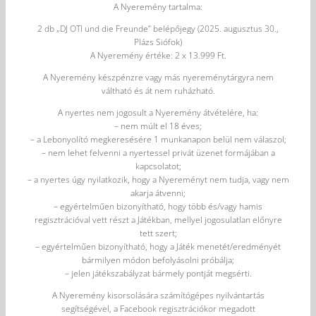
A Nyeremény tartalma:
2 db „DJ OTI und die Freunde” belépőjegy (2025. augusztus 30.,
Plázs Siófok)
A Nyeremény értéke: 2 x 13.999 Ft.
A Nyeremény készpénzre vagy más nyereménytárgyra nem
váltható és át nem ruházható.
A nyertes nem jogosult a Nyeremény átvételére, ha:
– nem múlt el 18 éves;
– a Lebonyolító megkeresésére 1 munkanapon belül nem válaszol;
– nem lehet felvenni a nyertessel privát üzenet formájában a
kapcsolatot;
– a nyertes úgy nyilatkozik, hogy a Nyereményt nem tudja, vagy nem
akarja átvenni;
– egyértelműen bizonyítható, hogy több és/vagy hamis
regisztrációval vett részt a Játékban, mellyel jogosulatlan előnyre
tett szert;
– egyértelműen bizonyítható, hogy a Játék menetét/eredményét
bármilyen módon befolyásolni próbálja;
– jelen játékszabályzat bármely pontját megsérti.
A Nyeremény kisorsolására számítógépes nyilvántartás
segítségével, a Facebook regisztrációkor megadott