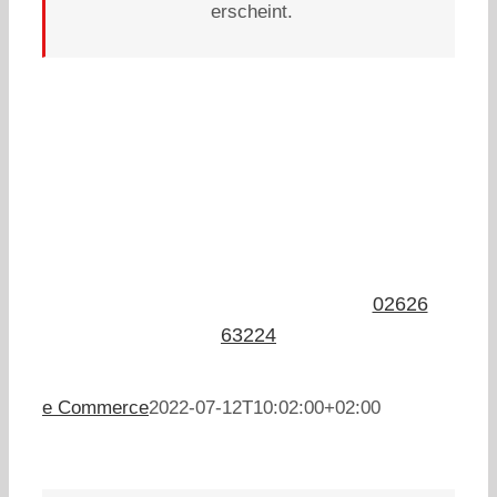
erscheint.
Du hast noch Fragen zu den Regelungen oder
benötigst ein Zubehör?
Wir freuen uns auf deine
Anfrage
:
02626
63224
e Commerce
2022-07-12T10:02:00+02:00