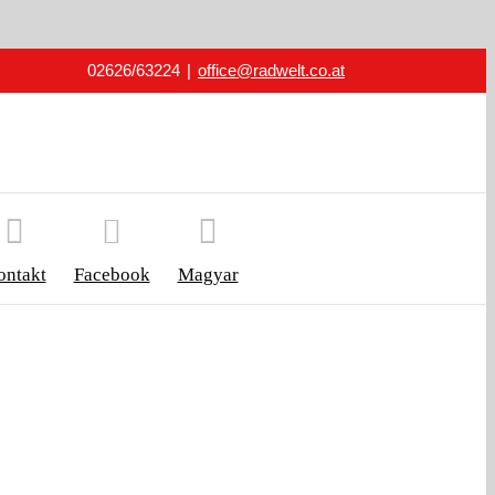
02626/63224
|
office@radwelt.co.at
ontakt
Facebook
Magyar