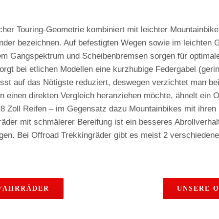
cher Touring-Geometrie kombiniert mit leichter Mountainbike-
under bezeichnen. Auf befestigten Wegen sowie im leichten 
em Gangspektrum und Scheibenbremsen sorgen für optimalen
sorgt bei etlichen Modellen eine kurzhubige Federgabel (ge
sst auf das Nötigste reduziert, deswegen verzichtet man bei 
einen direkten Vergleich heranziehen möchte, ähnelt ein O
8 Zoll Reifen – im Gegensatz dazu Mountainbikes mit ihren b
räder mit schmälerer Bereifung ist ein besseres Abrollverhal
wegen. Bei Offroad Trekkingräder gibt es meist 2 verschied
FAHRRÄDER
UNSERE O