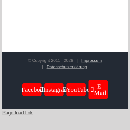
Fahrrad bestellen?
Wir freuen uns auf deine
Anfrage
: 02626
63224
© Copyright 2011 -
2026
|
Impressum
|
Datenschutzerklärung
E-
Facebook
Instagram
YouTube
Mail
Page load link