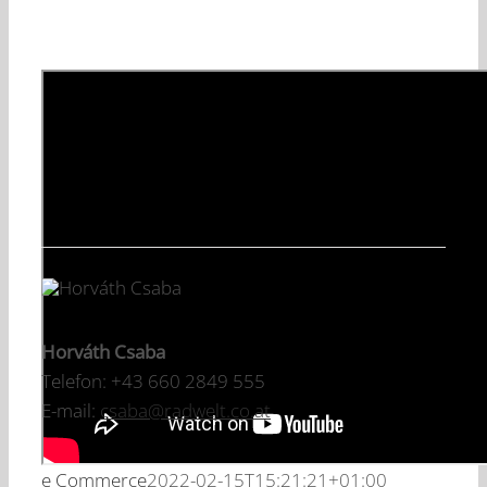
Horváth Csaba
Telefon: +43 660 2849 555
E-mail:
csaba@radwelt.co.at
e Commerce
2022-02-15T15:21:21+01:00