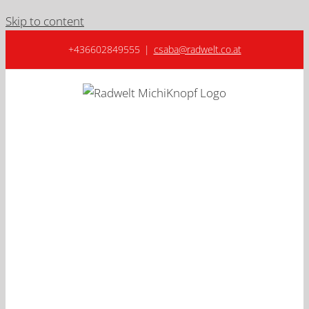
Skip to content
+436602849555
|
csaba@radwelt.co.at