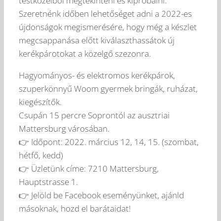
testközelből megtekinteni és kipróbálni.
Szeretnénk időben lehetőséget adni a 2022-es
újdonságok megismerésére, hogy még a készlet
megcsappanása előtt kiválaszthassátok új
kerékpárotokat a közelgő szezonra.
Hagyományos- és elektromos kerékpárok,
szuperkönnyű Woom gyermek bringák, ruházat,
kiegészítők.
Csupán 15 percre Soprontól az ausztriai
Mattersburg városában.
👉 Időpont: 2022. március 12, 14, 15. (szombat,
hétfő, kedd)
👉 Üzletünk címe: 7210 Mattersburg,
Hauptstrasse 1.
👉 Jelöld be Facebook eseményünket, ajánld
másoknak, hozd el barátaidat!