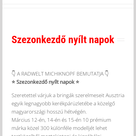
Szezonkezdő nyílt napok
👇 A RADWELT MICHIKNOPF BEMUTATJA 👇
⭐ Szezonkezdő nyílt napok ⭐
Szeretettel várjuk a bringák szerelmeseit Ausztria
egyik legnagyobb kerékpárüzletébe a közelgő
magyarországi hosszú hétvégén.
Március 12-én, 14-én és 15-én 10 prémium
márka közel 300 különféle modelljét lehet