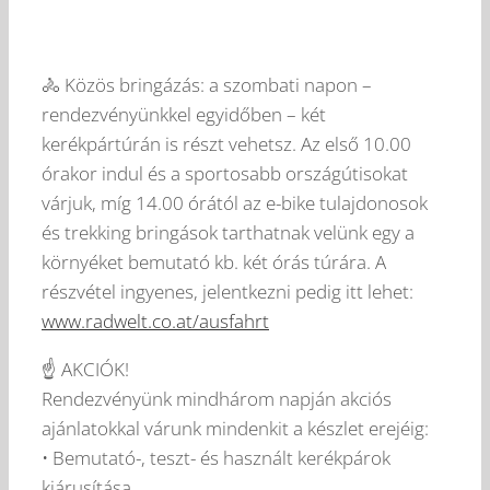
🚴 Közös bringázás: a szombati napon –
rendezvényünkkel egyidőben – két
kerékpártúrán is részt vehetsz. Az első 10.00
órakor indul és a sportosabb országútisokat
várjuk, míg 14.00 órától az e-bike tulajdonosok
és trekking bringások tarthatnak velünk egy a
környéket bemutató kb. két órás túrára. A
részvétel ingyenes, jelentkezni pedig itt lehet:
www.radwelt.co.at/ausfahrt
☝️ AKCIÓK!
Rendezvényünk mindhárom napján akciós
ajánlatokkal várunk mindenkit a készlet erejéig:
• Bemutató-, teszt- és használt kerékpárok
kiárusítása