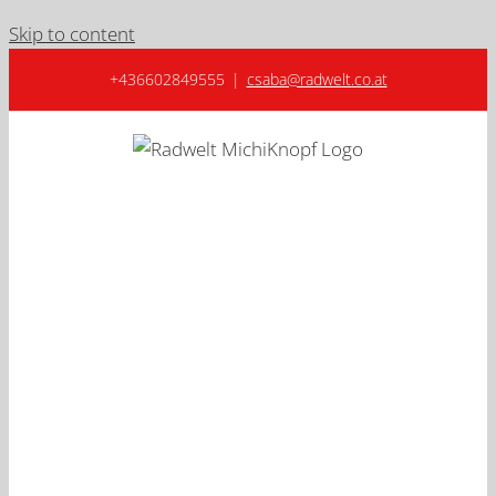
Skip to content
+436602849555
|
csaba@radwelt.co.at