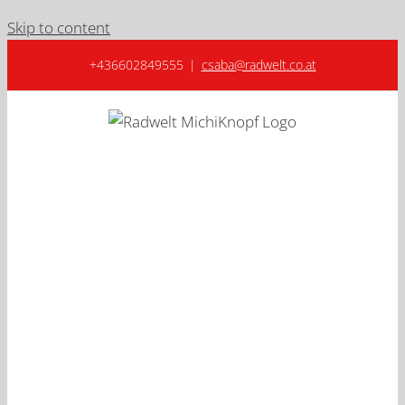
Skip to content
+436602849555
|
csaba@radwelt.co.at