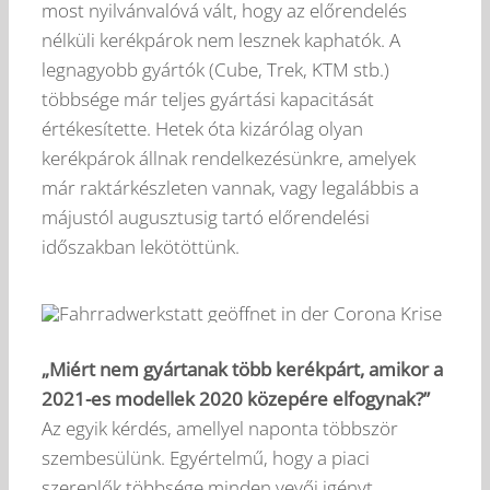
most nyilvánvalóvá vált, hogy az előrendelés
nélküli kerékpárok nem lesznek kaphatók. A
legnagyobb gyártók (Cube, Trek, KTM stb.)
többsége már teljes gyártási kapacitását
értékesítette. Hetek óta kizárólag olyan
kerékpárok állnak rendelkezésünkre, amelyek
már raktárkészleten vannak, vagy legalábbis a
májustól augusztusig tartó előrendelési
időszakban lekötöttünk.
„Miért nem gyártanak több kerékpárt, amikor a
2021-es modellek 2020 közepére elfogynak?”
Az egyik kérdés, amellyel naponta többször
szembesülünk. Egyértelmű, hogy a piaci
szereplők többsége minden vevői igényt