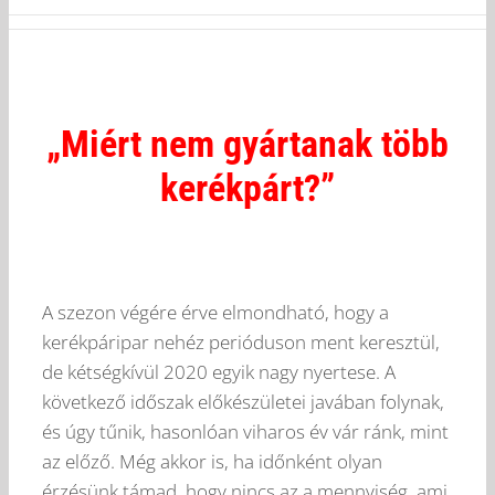
„Miért nem gyártanak több
kerékpárt?”
A szezon végére érve elmondható, hogy a
kerékpáripar nehéz perióduson ment keresztül,
de kétségkívül 2020 egyik nagy nyertese. A
következő időszak előkészületei javában folynak,
és úgy tűnik, hasonlóan viharos év vár ránk, mint
az előző. Még akkor is, ha időnként olyan
érzésünk támad, hogy nincs az a mennyiség, ami