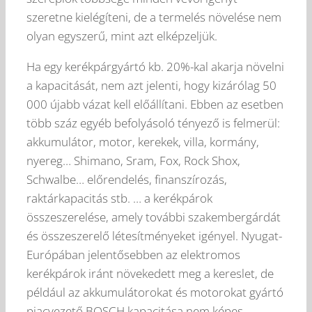
szeretne kielégíteni, de a termelés növelése nem
olyan egyszerű, mint azt elképzeljük.
Ha egy kerékpárgyártó kb. 20%-kal akarja növelni
a kapacitását, nem azt jelenti, hogy kizárólag 50
000 újabb vázat kell előállítani. Ebben az esetben
több száz egyéb befolyásoló tényező is felmerül:
akkumulátor, motor, kerekek, villa, kormány,
nyereg… Shimano, Sram, Fox, Rock Shox,
Schwalbe… előrendelés, finanszírozás,
raktárkapacitás stb. … a kerékpárok
összeszerelése, amely további szakembergárdát
és összeszerelő létesítményeket igényel. Nyugat-
Európában jelentősebben az elektromos
kerékpárok iránt növekedett meg a kereslet, de
például az akkumulátorokat és motorokat gyártó
piacvezető BOSCH kapacitása nem képes