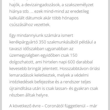
hajók, a devizaingadozások, a szakszemélyzet
hiánya stb. … ezek mind-mind az eredetileg
kalkulált dátumok akár több hónapos
csúszásához vezettek.
Egy mindannyiunk számára ismert
kerékpárgyártó 350 szakmunkásából például a
tavaszi időszakban ugyanabban az
üzemegységben egyidőben csak 150
dolgozhatott, ami hirtelen napi 600 darabbal
kevesebb bringát jelentett. Hosszabbtávon óriási
lemaradások keletkeztek, melyek a védelmi
intézkedések befejezése és a rendszer teljes
újraindítása után is csak lassan- és gyakran csak
részben álltak helyre.
A következő évre – Coronától függetlenül – már