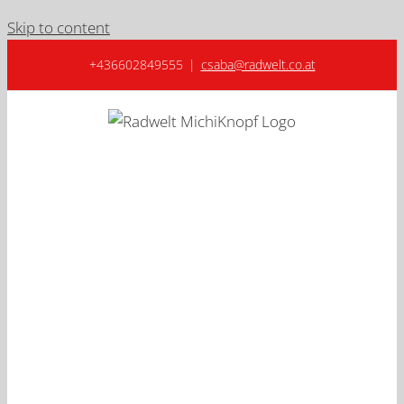
Skip to content
+436602849555
|
csaba@radwelt.co.at