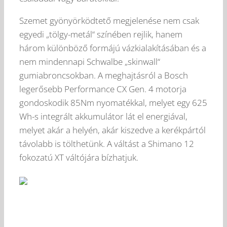
Szemet gyönyörködtető megjelenése nem csak
egyedi „tölgy-metál“ színében rejlik, hanem
három különböző formájú vázkialakításában és a
nem mindennapi Schwalbe „skinwall“
gumiabroncsokban. A meghajtásról a Bosch
legerősebb Performance CX Gen. 4 motorja
gondoskodik 85Nm nyomatékkal, melyet egy 625
Wh-s integrált akkumulátor lát el energiával,
melyet akár a helyén, akár kiszedve a kerékpártól
távolabb is tölthetünk. A váltást a Shimano 12
fokozatú XT váltójára bízhatjuk.