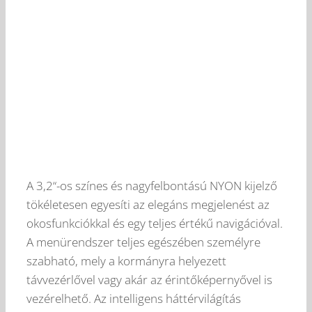
A 3,2“-os színes és nagyfelbontású NYON kijelző
tökéletesen egyesíti az elegáns megjelenést az
okosfunkciókkal és egy teljes értékű navigációval.
A menürendszer teljes egészében személyre
szabható, mely a kormányra helyezett
távvezérlővel vagy akár az érintőképernyővel is
vezérelhető. Az intelligens háttérvilágítás