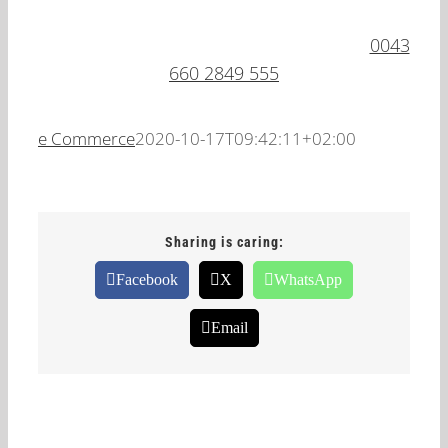
Kérdéseddel fordulj hozzánk bizalommal,
magyar nyelven állunk rendelkezésedre:
0043
660 2849 555
e Commerce
2020-10-17T09:42:11+02:00
Sharing is caring:
Facebook
X
WhatsApp
Email