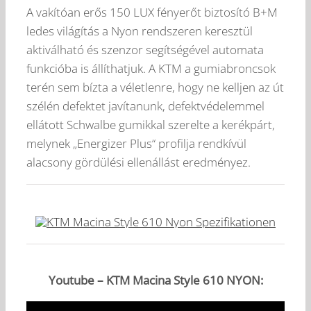
A vakítóan erős 150 LUX fényerőt biztosító B+M
ledes világítás a Nyon rendszeren keresztül
aktiválható és szenzor segítségével automata
funkcióba is állíthatjuk. A KTM a gumiabroncsok
terén sem bízta a véletlenre, hogy ne kelljen az út
szélén defektet javítanunk, defektvédelemmel
ellátott Schwalbe gumikkal szerelte a kerékpárt,
melynek „Energizer Plus“ profilja rendkívül
alacsony gördülési ellenállást eredményez.
Youtube – KTM Macina Style 610 NYON: