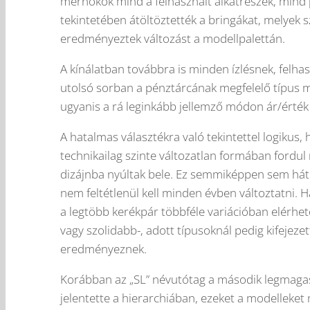
mérnökök mind a felhasznált alkatrészek, mind 
tekintetében átöltöztették a bringákat, melyek
eredményeztek változást a modellpalettán.
A kínálatban továbbra is minden ízlésnek, felha
utolsó sorban a pénztárcának megfelelő típus 
ugyanis a rá leginkább jellemző módon ár/érték
A hatalmas választékra való tekintettel logikus
technikailag szinte változatlan formában fordul 
dizájnba nyúltak bele. Ez semmiképpen sem hátr
nem feltétlenül kell minden évben változtatni. H
a legtöbb kerékpár többféle variációban elérhe
vagy szolidabb-, adott típusoknál pedig kifejeze
eredményeznek.
Korábban az „SL” névutótag a második legmagas
jelentette a hierarchiában, ezeket a modelleket 