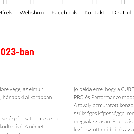
Hírek
Webshop
Facebook
Kontakt
Deutsch
2023-ban
dőre vége, az elmúlt
Jó példa erre, hogy a CUBE
k, hónapokkal korábban
PRO és Performance modellj
A tavaly bemutatott konz
szükséges képességgel rend
E kerékpárokat nemcsak az
megválasztásán és a tolás 
örködtetővé. A német
kiválasztott módról és az ak