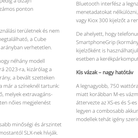
pedig a dizájn
Bluetooth interfész a le
 számos ponton
menetadatokat nélkülözni,
vagy Kiox 300 kijelzőt a r
sználási területnek és nem
De ahelyett, hogy telefon
megtalálható, a Cube
SmartphoneGrip (kormányra
 arányban verhetetlen.
kijelzőként is használhatju
esetben a kerékpárkompute
, hogy néhány modell
rá 2023-ra, kizárólag a
Kis vázak – nagy hatótáv
ány, a bevált szetteken
a már a színeknél tartunk:
A legnagyobb, 750 wattór
tő, melyek extravagáns-
miatt korábban M-es vázmé
tten nőies megjelenést
áttervezte az XS-es és S-e
legyen a combosabb akkumu
modellek tehát igény szeri
abb minőségi és árszintet
mostantól SLX-nek hívják.