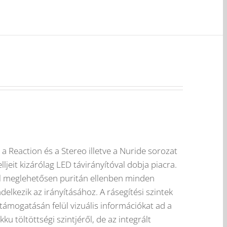
 a Reaction és a Stereo illetve a Nuride sorozat
eit kizárólag LED távirányítóval dobja piacra.
ol meglehetősen puritán ellenben minden
elkezik az irányításához. A rásegítési szintek
támogatásán felül vizuális információkat ad a
ku töltöttségi szintjéről, de az integrált