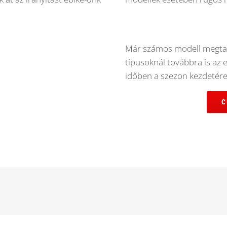
Már számos modell megta
típusoknál továbbra is az 
időben a szezon kezdetér
C