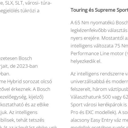
, SLX, SLT, városi- túra-
Touring és Supreme Sport
egjelölés tükrözi a
A 65 Nm nyomatékú Bosch
legkézenfekvőbb választás
nyers erejére. Mostantól 
intelligens változata 75 
Performance Line motor (=
kezetesen Bosch
helyezkedik el.
rjait, de 2023-ban
yban.
Az intelligens rendszerre v
eme Hybrid sorozat olcsó
univerzálisabbá és modern
lzővel érkeznek. A Bosch
felszerelt, három váztípusb
előegység, kijelző)
Választhatunk 500 vagy 6
koztatható és az eBike
Sport városi kerékpárok is 
uk. Az intelligens
Pro és EXC modellek). A so
ilisek, tehát tetszés
alacsony Easy Entry váz mel
át az irányítást ebike-unk
modellek esetében rugós 