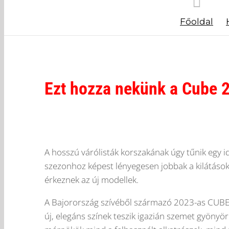
Főoldal
Ezt hozza nekünk a Cube 
A hosszú várólisták korszakának úgy tűnik egy i
szezonhoz képest lényegesen jobbak a kilátáso
érkeznek az új modellek.
A Bajorország szívéből származó 2023-as CUB
új, elegáns színek teszik igazián szemet gyöny