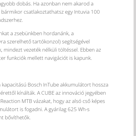
gnagyobb dobás. Ha azonban nem akarod a
 bármikor csatlakoztathatsz egy Intuvia 100
endszerhez.
unkat a zsebünkben hordanánk, a
 szerelhető tartókonzol) segítségével
k, mindezt vezeték nélküli töltéssel. Ebben az
r funkciók mellett navigációt is kapunk.
a kapacitású Bosch InTube akkumulátort hossza
rettől kínálták. A CUBE az innováció jegyében
s Reaction MTB vázakat, hogy az alsó cső képes
látort is fogadni. A gyárilag 625 Wh-s
nt bővíthetők.