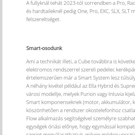
A fullyknál tehát 2023-tól sorrendben a Pro, Race
és hardtaileknél pedig One, Pro, EXC, SLX, SLT m
felszereltséget.
Smart-osodunk
Ami a technikát illeti, a Cube továbbra is követ
elektromos rendszerrel szereli pedelec kerékpá
értelemszerűen már a Smart System lesz túlsúl
A néhány kivétel például az Ella Hybrid és Supr
városi modellje, melyek Purion vagy Intuvia kije
Smart komponenseknek (motor, akkumulátor, kez
köszönhetően a rendszer okostelefonhoz csatla
Flow alkalmazás segítségével személyre szabhatj
egységek óriási előnye, hogy egymással kompatib
szerint megválaszthatjuk, milyen módon vesszük 