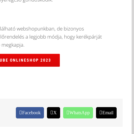
lálható webshopunkban, de bizonyos
előrendelés a legjobb módja, hogy kerékpárját
e megkapja.
UBE ONLINESHOP 2023
Facebook
X
WhatsApp
Email