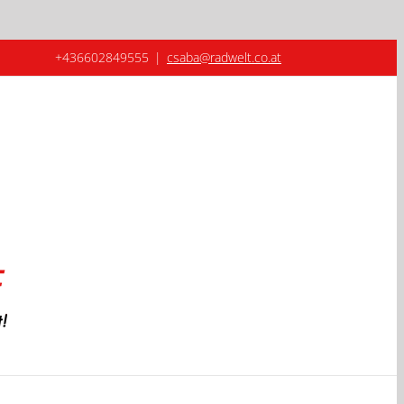
+436602849555
|
csaba@radwelt.co.at