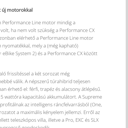
 új motorokkal
 Performance Line motor mindig a
 volt, ha nem volt szükség a Performance CX
azonban elérhető a Performance Line motor
Nm nyomatékkal, mely a (még kapható)
 eBike System 2) és a Performance CX között
aló frissítéssel a két sorozat még
ebbé válik. A népszerű túrahibrid teljesen
an érhető el: férfi, trapéz és alacsony átlépésű.
25 wattóra kapacitású akkumulátort. A Supreme
profitálnak az intelligens ráncfelvarrásból (One,
rozatot a maximális kényelem jellemzi. Erről az
lett teleszkópos villa, illetve a Pro, EXC és SLX
nyeregcső gondoskodik.