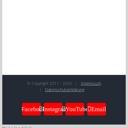
További információkért keress minket
bizalommal magyar nyelven:
0043660 28 49
555
© Copyright 2011 -
2026
|
Impressum
|
Datenschutzerklärung
Facebook
Instagram
YouTube
Email