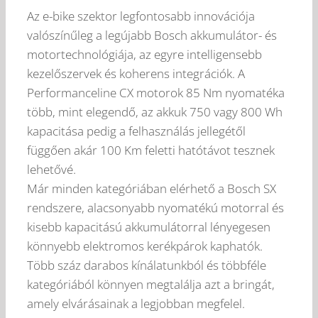
Az e-bike szektor legfontosabb innovációja
valószínűleg a legújabb Bosch akkumulátor- és
motortechnológiája, az egyre intelligensebb
kezelőszervek és koherens integrációk. A
Performanceline CX motorok 85 Nm nyomatéka
több, mint elegendő, az akkuk 750 vagy 800 Wh
kapacitása pedig a felhasználás jellegétől
függően akár 100 Km feletti hatótávot tesznek
lehetővé.
Már minden kategóriában elérhető a Bosch SX
rendszere, alacsonyabb nyomatékú motorral és
kisebb kapacitású akkumulátorral lényegesen
könnyebb elektromos kerékpárok kaphatók.
Több száz darabos kínálatunkból és többféle
kategóriából könnyen megtalálja azt a bringát,
amely elvárásainak a legjobban megfelel.