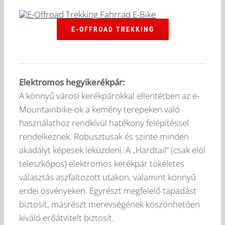
E-OFFROAD TREKKING
Elektromos hegyikerékpár:
A könnyű városi kerékpárokkal ellentétben az e-
Mountainbike-ok a kemény terepeken való
használathoz rendkívül hatékony felépítéssel
rendelkeznek. Robusztusak és szinte minden
akadályt képesek leküzdeni. A „Hardtail” (csak elöl
teleszkópos) elektromos kerékpár tökéletes
választás aszfaltozott utakon, valamint könnyű
erdei ösvényeken. Egyrészt megfelelő tapadást
biztosít, másrészt merevségének köszönhetően
kiváló erőátvitelt biztosít.