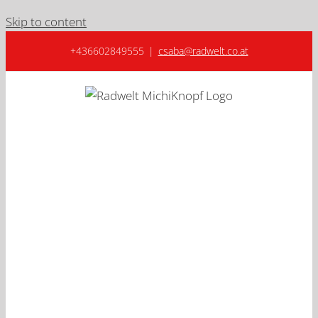
Skip to content
+436602849555
|
csaba@radwelt.co.at