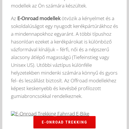
modellek az Ön számára készültek.
Az
E-Onroad modellek
ötvözik a kényelmet és a
sokoldalúságot egy nyugodt kerékpártúrákhoz és
a mindennapokhoz egyaránt. A többi típushoz
hasonlóan ezeket a kerékpárokat is különböző
vázformával kínáljuk – férfi, női és a népszerű
alacsony átlépő magasságú (Tiefeinstieg vagy
Unisex US). Utóbbi váztípus különféle
helyzetekben mindenki számára könnyű és gyors
fel- és leszállást biztosít. Az Offroad modellekhez
képest keskenyebb és kevésbé profilozott
gumiabroncsokkal rendelkeznek.
E-ONROAD TREKKING