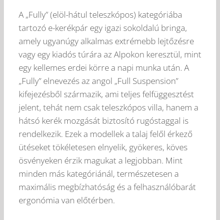
A „Fully” (elöl-hátul teleszkópos) kategóriába
tartozó e-kerékpár egy igazi sokoldalú bringa,
amely ugyanúgy alkalmas extrémebb lejtőzésre
vagy egy kiadós túrára az Alpokon keresztül, mint
egy kellemes erdei körre a napi munka után. A
„Fully” elnevezés az angol „Full Suspension”
kifejezésből származik, ami teljes felfüggesztést
jelent, tehát nem csak teleszkópos villa, hanem a
hátsó kerék mozgását biztosító rugóstaggal is
rendelkezik. Ezek a modellek a talaj felől érkező
ütéseket tökéletesen elnyelik, gyökeres, köves
ösvényeken érzik magukat a legjobban. Mint
minden más kategóriánál, természetesen a
maximális megbízhatóság és a felhasználóbarát
ergonómia van előtérben.