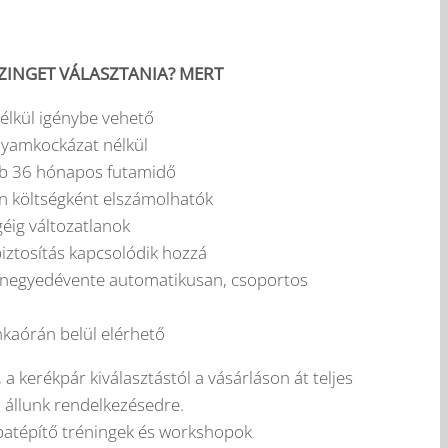
ÍZINGET VÁLASZTANIA? MERT
nélkül igénybe vehető
olyamkockázat nélkül
ebb 36 hónapos futamidő
an költségként elszámolhatók
géig változatlanok
biztosítás kapcsolódik hozzá
ű: negyedévente automatikusan, csoportos
kaórán belül elérhető
a kerékpár kiválasztástól a vásárláson át teljes
 állunk rendelkezésedre.
patépítő tréningek és workshopok