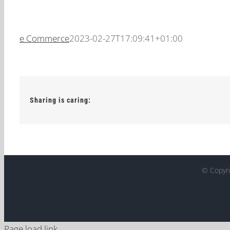
e Commerce
2023-02-27T17:09:41+01:00
Sharing is caring:
© Copyr
Page load link