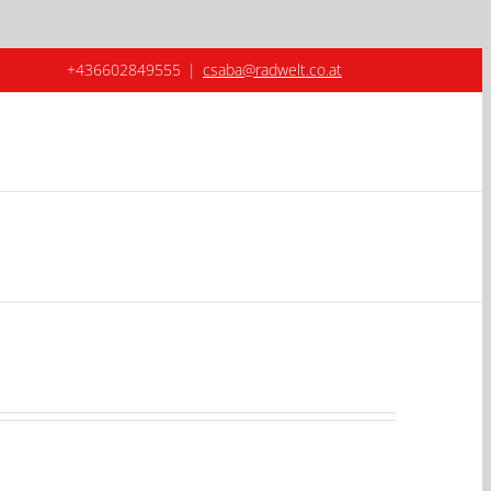
+436602849555
|
csaba@radwelt.co.at