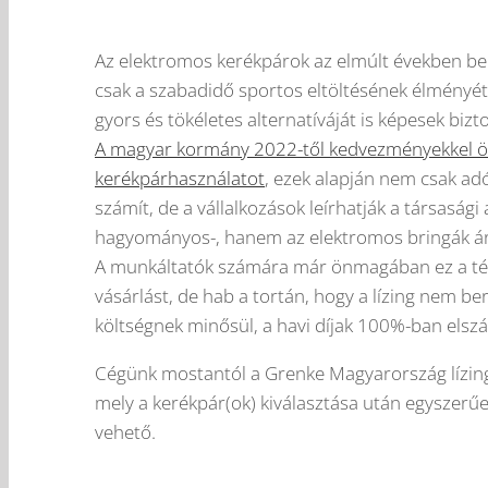
Az elektromos kerékpárok az elmúlt években be
csak a szabadidő sportos eltöltésének élményét-
gyors és tökéletes alternatíváját is képesek bizto
A magyar kormány 2022-től kedvezményekkel ös
kerékpárhasználatot
, ezek alapján nem csak a
számít, de a vállalkozások leírhatják a társaság
hagyományos-, hanem az elektromos bringák árá
A munkáltatók számára már önmagában ez a tény
vásárlást, de hab a tortán, hogy a lízing nem 
költségnek minősül, a havi díjak 100%-ban elsz
Cégünk mostantól a Grenke Magyarország lízings
mely a kerékpár(ok) kiválasztása után egyszerű
vehető.