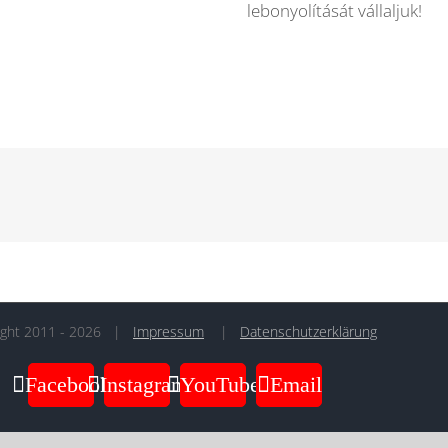
lebonyolítását vállaljuk!
ight 2011 -
2026
|
Impressum
|
Datenschutzerklärung
Facebook
Instagram
YouTube
Email