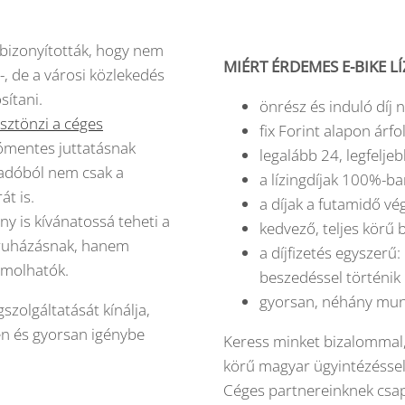
bizonyították, hogy nem
MIÉRT ÉRDEMES E-BIKE L
, de a városi közlekedés
sítani.
önrész és induló díj 
ztönzi a céges
fix Forint alapon árf
dómentes juttatásnak
legalább 24, legfelj
i adóból nem csak a
a lízingdíjak 100%-b
t is.
a díjak a futamidő vé
 is kívánatossá teheti a
kedvező, teljes körű 
beruházásnak, hanem
a díjfizetés egyszer
ámolhatók.
beszedéssel történik
gyorsan, néhány mun
zolgáltatását kínálja,
en és gyorsan igénybe
Keress minket bizalommal, 
körű magyar ügyintézéssel
Céges partnereinknek csa